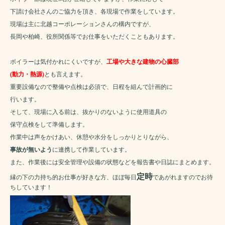
下請け会社さんのご協力を頂き、各現場で作業をしています。
現場は主に北越コーポレーションさんの構内ですが、
長岡や柏崎、役所関係等でお仕事をいただくこともあります。
ボイラーは気付かれにくいですが、
工場や大きな建物の心臓部
(動力・熱源)
とも言えます。
重要設備なので整備や点検は必須で、日程を組んで計画的に
行います。
そして、現場に入る前は、抜かりのないように使用道具の
保守点検をして準備します。
作業中は声をかけあい、休憩や水分をしっかりとりながら、
事故が無いよう
に連携して作業しています。
また、作業後には安全管理や設備の状態などを報告書や日誌にまとめます。
定時
縁の下の力持ち的お仕事が好きな方、ほぼ毎日
であがれますのでお待
ちしています！