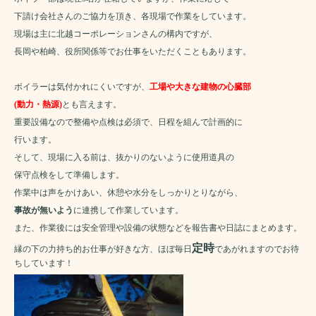
下請け会社さんのご協力を頂き、各現場で作業をしています。
現場は主に北越コーポレーションさんの構内ですが、
長岡や柏崎、役所関係等でお仕事をいただくこともあります。
ボイラーは気付かれにくいですが、
工場や大きな建物の心臓部
(動力・熱源)
とも言えます。
重要設備なので整備や点検は必須で、日程を組んで計画的に
行います。
そして、現場に入る前は、抜かりのないように使用道具の
保守点検をして準備します。
作業中は声をかけあい、休憩や水分をしっかりとりながら、
事故が無いよう
に連携して作業しています。
また、作業後には安全管理や設備の状態などを報告書や日誌にまとめます。
定時
縁の下の力持ち的お仕事が好きな方、ほぼ毎日
であがれますのでお待
ちしています！