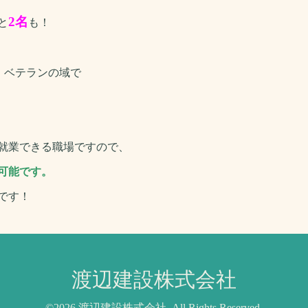
2名
と
も！
と、ベテランの域で
就業できる職場ですので、
可能です。
です！
渡辺建設株式会社
©2026
渡辺建設株式会社
. All Rights Reserved.